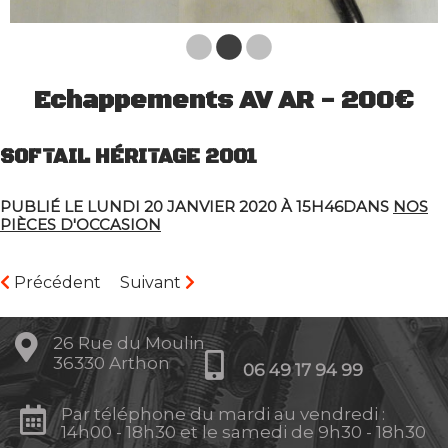
Echappements AV AR - 200€
SOFTAIL HÉRITAGE 2001
PUBLIÉ LE LUNDI 20 JANVIER 2020 À 15H46DANS
NOS
PIÈCES D'OCCASION
Précédent
Suivant
26 Rue du Moulin
36330 Arthon
06 49 17 94 99
Par téléphone du mardi au vendredi :
14h00 - 18h30 et le samedi de 9h30 - 18h30